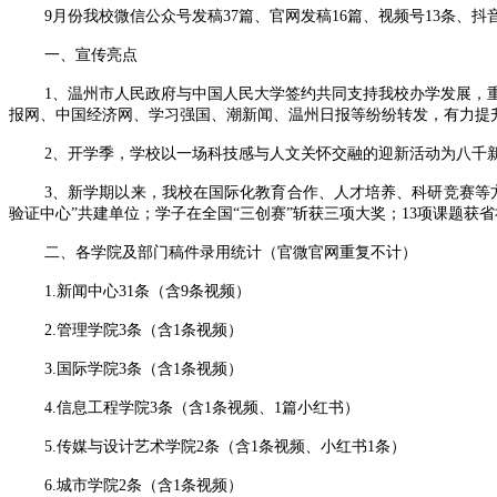
9月份我校微信公众号发稿37篇、官网发稿16篇、视频号13条、抖音
一、宣传亮点
1、温州市人民政府与中国人民大学签约共同支持我校办学发展，
报网、中国经济网、学习强国、潮新闻、温州日报等纷纷转发，有力提
2、开学季，学校以一场科技感与人文关怀交融的迎新活动为八千
3、新学期以来，我校在国际化教育合作、人才培养、科研竞赛等
验证中心”共建单位；学子在全国“三创赛”斩获三项大奖；13项课题
二、各学院及部门稿件录用统计（官微官网重复不计）
1.新闻中心31条（含9条视频）
2.管理学院3条（含1条视频）
3.国际学院3条（含1条视频）
4.信息工程学院3条（含1条视频、1篇小红书）
5.传媒与设计艺术学院2条（含1条视频、小红书1条）
6.城市学院2条（含1条视频）